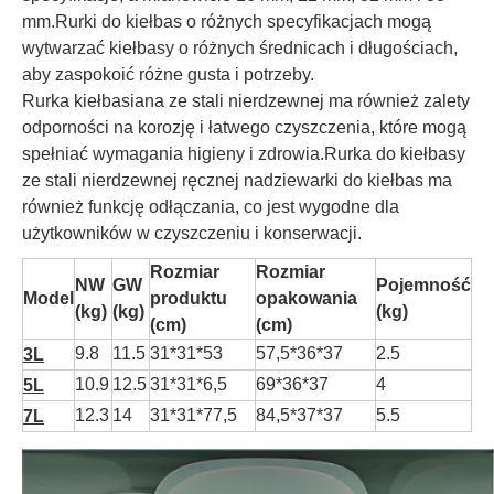
mm.Rurki do kiełbas o różnych specyfikacjach mogą
wytwarzać kiełbasy o różnych średnicach i długościach,
aby zaspokoić różne gusta i potrzeby.
Rurka kiełbasiana ze stali nierdzewnej ma również zalety
odporności na korozję i łatwego czyszczenia, które mogą
spełniać wymagania higieny i zdrowia.Rurka do kiełbasy
ze stali nierdzewnej ręcznej nadziewarki do kiełbas ma
również funkcję odłączania, co jest wygodne dla
użytkowników w czyszczeniu i konserwacji.
Rozmiar
Rozmiar
NW
GW
Pojemność
Model
produktu
opakowania
(kg)
(kg)
(kg)
(cm)
(cm)
9.8
11.5
31*31*53
57,5*36*37
2.5
3L
10.9
12.5
31*31*6,5
69*36*37
4
5L
12.3
14
31*31*77,5
84,5*37*37
5.5
7L