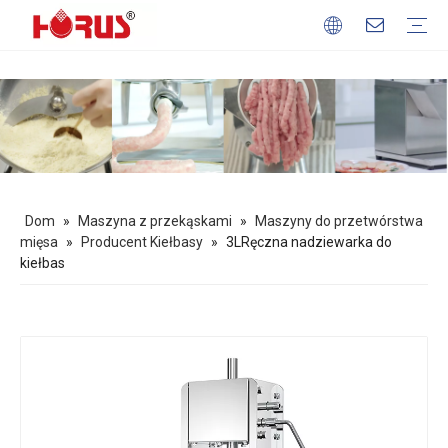
Maszyny do przetwórstwa mięsa
Maszyna do przetwarzania ziarna
Maszyna do przetwarzania owoców i warzyw
Sprzęt do pieczenia
Maszyna z przekąskami
Profil firmy
Nasze atuty
Pobierać
Często zadawane pytania
Dom
»
Maszyna z przekąskami
»
Maszyny do przetwórstwa
mięsa
»
Producent Kiełbasy
»
3LRęczna nadziewarka do
kiełbas