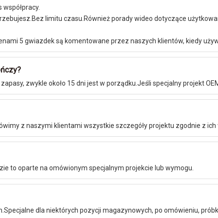
s współpracy.
otrzebujesz.Bez limitu czasu.Również porady wideo dotyczące użytkowa
enami 5 gwiazdek są komentowane przez naszych klientów, kiedy używaj
ończy?
asy, zwykle około 15 dni jest w porządku.Jeśli specjalny projekt OEM 
imy z naszymi klientami wszystkie szczegóły projektu zgodnie z ic
zie to oparte na omówionym specjalnym projekcie lub wymogu.
m.Specjalne dla niektórych pozycji magazynowych, po omówieniu, próbk