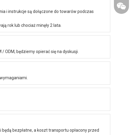
nia i instrukcje są dołączone do towarów podczas
ą rok lub chociaż minęły 2 lata.
/ ODM, będziemy opierać się na dyskusji.
+86-158
h wymaganiami.
i będą bezpłatne, a koszt transportu opłacony przed