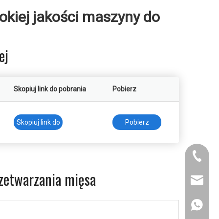
kiej jakości maszyny do
ej
Skopiuj link do pobrania
Pobierz
Skopiuj link do
Pobierz
pobrania
+86-158
zetwarzania mięsa
admin@h
+86159