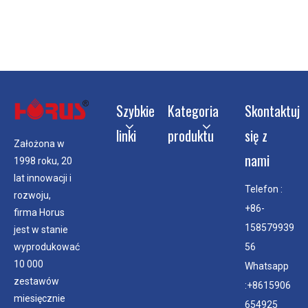
Szybkie
Kategoria
Skontaktuj
linki
produktu
się z
Założona w
nami
1998 roku, 20
lat innowacji i
Telefon :
rozwoju,
+86-
firma Horus
158579939
jest w stanie
56
wyprodukować
10 000
Whatsapp
zestawów
:+8615906
miesięcznie
654925