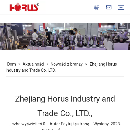
Maszyny do przetwórstwa mięsa
Maszyna do przetwarzania ziarna
Maszyna do przetwarzania owoców i warzyw
Sprzęt do pieczenia
Maszyna z przekąskami
Profil firmy
Nasze atuty
Pobierać
Często zadawane pytania
Dom
»
Aktualności
»
Nowości z branży
»
Zhejiang Horus
Industry and Trade Co., LTD.,
Zhejiang Horus Industry and
Trade Co., LTD.,
Liczba wyświetleń:
0
Autor:Edytuj tę stronę Wysłany: 2023-