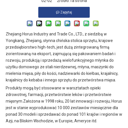
02-02 Źródło:
Ta strona
Zapytaj
Zhejiang Horus Industry and Trade Co., LTD., z siedzibą w
Yongkang, Zhejiang, słynna chińska stolica sprzętu, krajowe
przedsiębiorstwo high-tech, jest dużą zintegrowaną firmą
zorientowaną na eksport, zajmującą się pakowaniem badań i
rozwoju, produkcją i sprzedażą wielofunkcyjnego młynka do
użytku domowego ze stali nierdzewnej, młyna, maszynki do
mielenia mięsa, piły do ​​kości, nadziewarki do kiełbas, krajalnicy,
krajalnicy do kebaba i innego sprzętu do przetwórstwa mięsa.
Produkty mogą być stosowane w warsztatach opieki
zdrowotnej, farmacji, przetwórstwie leków i przetwórstwie
mięsnym.Założona w 1998 roku, 20 lat innowacji i rozwoju, Horus
jest w stanie wyprodukować 10 000 zestawów miesięcznie dla
ponad 30 modeli i sprzedawać do ponad 101 krajów i regionów w
Azji, na Bliskim Wschodzie, w Europie, Ameryce itd.