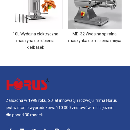
m
a
10L Wydajna elektryczna
MD-32 Wydajna spiralna
maszyna do robienia
maszynka do mielenia mięsa
kiełbasek
Założona w 1998 roku, 20 lat innowacji i rozwoju, firma Horus
jest w stanie wyprodukować 10 000 zestawów miesięcznie
dla ponad 30 modeli.