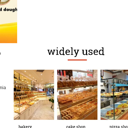
Ręczna krajalnica do mroż
o
nia