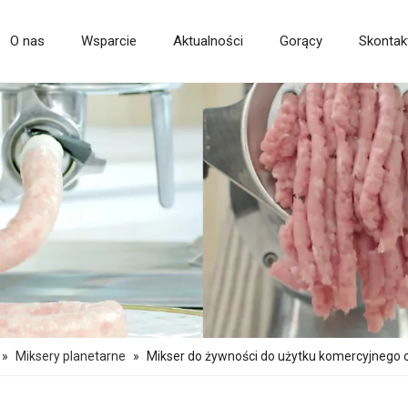
O nas
Wsparcie
Aktualności
Gorący
Skontakt
Maszyna do przetwarzania ziarna
Często zadawane pytania
Maszyna do przetwarzania owoców i warzyw
»
Miksery planetarne
»
Mikser do żywności do użytku komercyjnego o