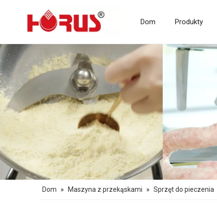
Dom
Produkty
Maszyny do przetwórstwa mięsa
Maszyna z przekąskami
Dom
»
Maszyna z przekąskami
»
Sprzęt do pieczenia