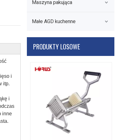
Maszyna pakująca
Małe AGD kuchenne
PRODUKTY LOSOWE
ość
ięso i
 itp.
ąkę i
Ręczna
odczas
b inne
sta.